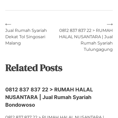
Post
⟵
⟶
Jual Rumah Syariah
0812 837 837 22 > RUMAH
Dekat Tol Singosari
HALAL NUSANTARA | Jual
navigation
Malang
Rumah Syariah
Tulungagung
Related Posts
0812 837 837 22 > RUMAH HALAL
NUSANTARA | Jual Rumah Syariah
Bondowoso
0812 837 837 22 > RUMAH HALAL NUSANTARA |